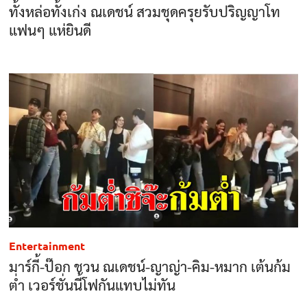
ทั้งหล่อทั้งเก่ง ณเดชน์ สวมชุดครุยรับปริญญาโท
แฟนๆ แห่ยินดี
Entertainment
มาร์กี้-ป๊อก ชวน ณเดชน์-ญาญ่า-คิม-หมาก เต้นก้ม
ต่ำ เวอร์ชั่นนี้โฟกันแทบไม่ทัน