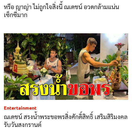
หรือ ญาญ่า ไม่ถูกใจสิ่งนี้ ณเดชน์ อวดกล้ามแน่น
เซ็กซี่มาก
Entertainment
ณเดชน์ สรงน้ำพระขอพรสิ่งศักดิ์สิทธิ์ เสริมสิริมงคล
รับวันสงกรานต์