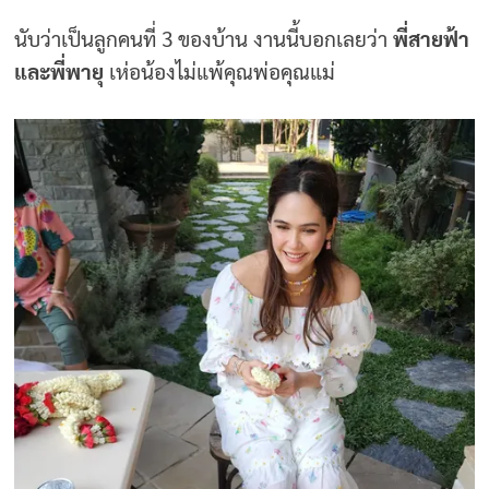
นับว่าเป็นลูกคนที่ 3 ของบ้าน งานนี้บอกเลยว่า
พี่สายฟ้า
และพี่พายุ
เห่อน้องไม่แพ้คุณพ่อคุณแม่